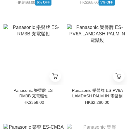
HK$498.00
HK$368.00
6% OFF
5% OFF
Panasonic 樂聲牌 ES-
Panasonic 樂聲牌 ES-PV6A
RM3B 充電鬚刨
LAMDASH PALM IN 電鬚刨
HK$358.00
HK$2,280.00