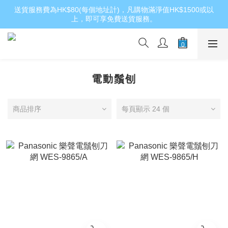
送貨服務費為HK$80(每個地址計)，凡購物滿淨值HK$1500或以
上，即可享免費送貨服務。
電動鬚刨
商品排序
每頁顯示 24 個