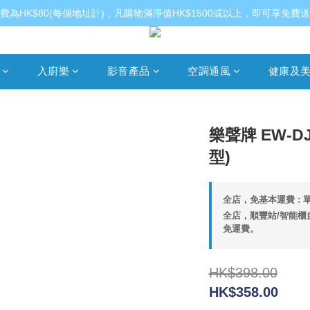
費為HK$80(每個地址計)，凡購物滿淨值HK$1500或以上，即可享免費
入廚樂
影音產品
空調通風
健康及
樂聲牌 EW-D
型)
全店，免基本運費 : 單
全店，順豐站/智能櫃自
免運費。
HK$398.00
HK$358.00