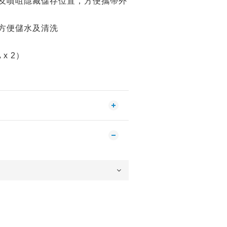
及噴咀隱藏儲存位置，方便攜帶外
方便儲水及清洗
x 2）