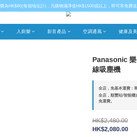
費為HK$80(每個地址計)，凡購物滿淨值HK$1500或以上，即可享免費
入廚樂
影音產品
空調通風
健康及
Panasonic
線吸塵機
全店，免基本運費 : 單
全店，順豐站/智能櫃自
免運費。
HK$2,480.00
HK$2,080.00