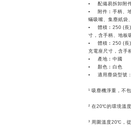
•
配備易拆卸附
•
附件︰手柄、
蟎吸嘴、集塵紙袋、A
•
體積︰250 (長) 
寸，含手柄、地板吸嘴
•
體積︰250 (長) 
充電座尺寸，含手柄
•
產地︰中國
•
顏色︰白色
•
適用塵袋型號：A
¹ 吸塵機淨重，不
² 在20℃的環境
³ 周圍溫度20℃