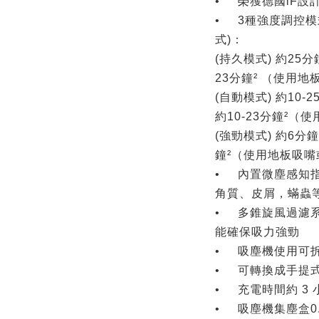
•
榮獲德國iF設計
•
3種強度調控模
式)：
(持久模式) 約25
23分鐘² （使用
(自動模式) 約10
約10-23分鐘²
(強勁模式) 約6分
鐘²（使用地板吸
•
內置微塵感知
角質、皮屑，蟎蟲
•
多錐旋風過濾
能確保吸力強勁
•
吸塵機使用可
•
可轉換成手提
•
充電時間約 3 
•
吸塵機集塵盒0.