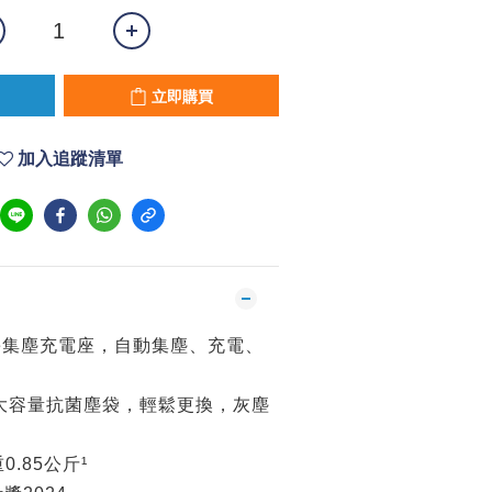
立即購買
加入追蹤清單
-One集塵充電座，自動集塵、充電、
L大容量抗菌塵袋，輕鬆更換，灰塵
.85公斤¹