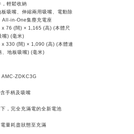
件，輕鬆收納
地板吸嘴、伸縮兩用吸嘴、電動除
ll-in-One集塵充電座
x 76 (闊) × 1,165 (高) (本體尺
) (毫米)
x 330 (闊) × 1,090 (高) (本體連
、地板吸嘴) (毫米)
MC-ZDKC3G
包含手柄及吸嘴
溫度下，完全充滿電的全新電池
，從電量耗盡狀態至充滿