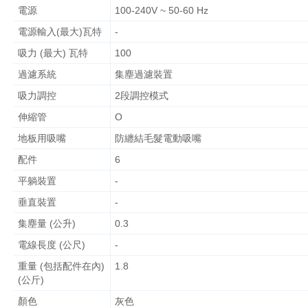
電源
100-240V ~ 50-60 Hz
電源輸入(最大)瓦特
-
吸力 (最大) 瓦特
100
過濾系統
集塵過濾裝置
吸力調控
2段調控模式
伸縮管
O
地板用吸嘴
防纏結毛髮電動吸嘴
配件
6
平躺裝置
-
垂直裝置
-
集塵量 (公升)
0.3
電線長度 (公尺)
-
重量 (包括配件在內)
1.8
(公斤)
顏色
灰色