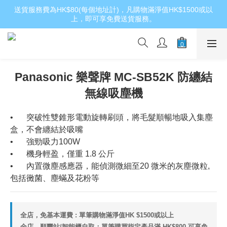
送貨服務費為HK$80(每個地址計)，凡購物滿淨值HK$1500或以
上，即可享免費送貨服務。
Panasonic 樂聲牌 MC-SB52K 防纏結
無線吸塵機
•	突破性雙錐形電動旋轉刷頭，將毛髮順暢地吸入集塵
盒，不會纏結於吸嘴
•	強勁吸力100W
•	機身輕盈，僅重 1.8 公斤
•	內置微塵感應器，能偵測微細至20 微米的灰塵微粒,
包括黴菌、塵蟎及花粉等
全店，免基本運費 : 單筆購物滿淨值HK $1500或以上
全店，順豐站/智能櫃自取：單筆購買指定產品滿 HK$800 可享免