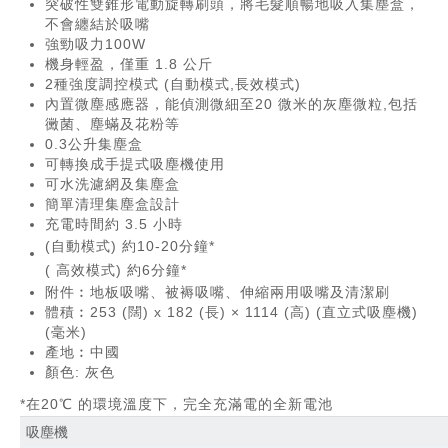
突破性雙錐形電動旋轉刷頭，將毛髮順暢地吸入集塵盒，
不會纏結於吸嘴
強勁吸力100W
機身輕盈，僅重 1.8 公斤
2種強度調控模式 (自動模式,長效模式)
內置微塵感應器，能偵測微細至20 微米的灰塵微粒,包括
黴菌、塵蟎及花粉等
0.3公升集塵盒
可轉換成手提式吸塵機使用
可水洗濾網及集塵盒
簡單清理集塵盒設計
充電時間約 3.5 小時
(
自動模式
)
約
10-20
分鐘
*
(
高效模式
)
約
6
分鐘
*
附件︰地板吸嘴、被褥吸嘴、伸縮兩用吸嘴及清潔刷
體積︰253 (闊) x 182 (長) × 1114 (高) (直立式吸塵機)
(毫米)
產地︰中國
顏色: 灰色
*在20℃ 的環境溫度下，完全充滿電的全新電池
吸塵機