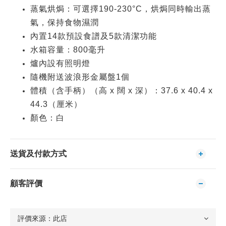
蒸氣烘焗：可選擇190-230°C，烘焗同時輸出蒸
氣，保持食物濕潤
內置14款預設食譜及5款清潔功能
水箱容量：800毫升
爐內設有照明燈
隨機附送波浪形金屬盤1個
體積（含手柄）（高 x 闊 x 深）：37.6 x 40.4 x
44.3（厘米）
顏色：白
送貨及付款方式
顧客評價