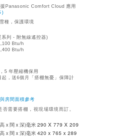
援Panasonic Comfort Cloud 應用
)
保雪種，保護環境
(冷暖系列 - 附無線遙控器)
100 Btu/h
400 Btu/h
，5 年壓縮機保用
月1日起，送6個月「搭棚無憂」保障計
與房間面積參考
修是否需要搭棚，視現場環境而訂。
 x 闊 x 深)毫米
290 X 779 X 209
 x 闊 x 深)毫米
420 x 765 x 289