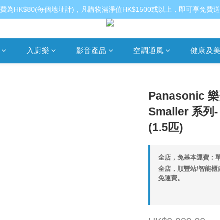
費為HK$80(每個地址計)，凡購物滿淨值HK$1500或以上，即可享免費
入廚樂
影音產品
空調通風
健康及
Panasonic 
Smaller 系
(1.5匹)
全店，免基本運費 : 單
全店，順豐站/智能櫃自
免運費。