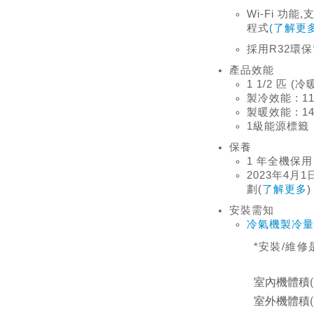
Wi-Fi 功能,支
程式
(了解更多
採用R32環
產品效能
1 1/2 匹 
製冷效能 : 11,
製暖效能 : 14,
1級能源標籤
保養
1 年全機保用
2023年4
劃(
了解更多
)
安裝需知
冷氣機製冷量
*安裝/維
室內機體積(高
室外機體積(高