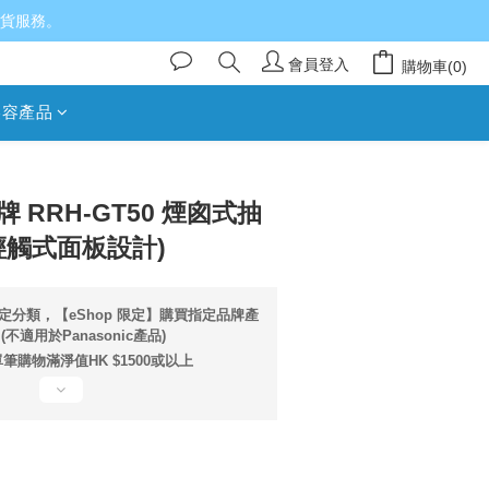
送貨服務。
會員登入
購物車(0)
美容產品
立即購買
信牌 RRH-GT50 煙囪式抽
D輕觸式面板設計)
定分類，【eShop 限定】購買指定品牌產
不適用於Panasonic產品)
筆購物滿淨值HK $1500或以上