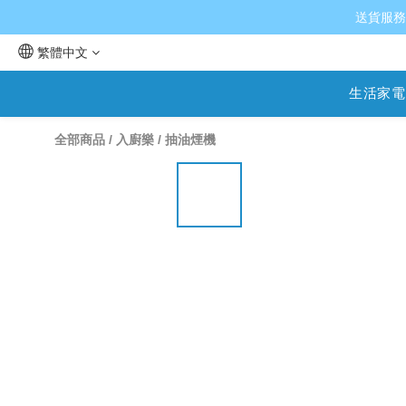
送貨服務
繁體中文
生活家電
全部商品
/
入廚樂
/
抽油煙機