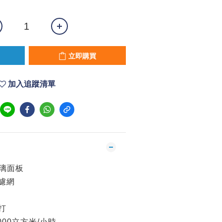
立即購買
加入追蹤清單
玻璃面板
濾網
打
000立方米/小時