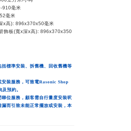
0-910毫米
52毫米
高): 896x370x50毫米
板(寬x深x高): 896x370x350
包括標準安裝、拆舊機、回收舊機等
裝服務，可致電Rasonic Shop
 查詢及預約。
門睇位服務，顧客需自行量度安裝呎
錯漏而引致未能正常擺放或安裝，本
。