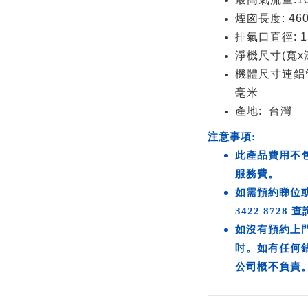
煙囪長度: 46
排氣口直徑: 1
淨機尺寸(寬x深x
機體尺寸連鋁管飾
毫米
產地: 台灣
注意事項:
此產品費用不
服務費。
如需預約睇位或安
3422 8728
如沒有預約上
吋。如有任何
公司概不負責