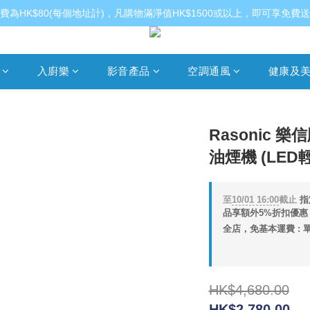
費為HK$80(每個地址計)，凡購物滿淨值HK$1500或以上，即可享免費
入廚樂
影音產品
空調通風
健康及
Rasonic 樂
油煙機 (LE
至
10/01 16:00
截止
指
品享額外5%折扣優惠 (
全店，免基本運費 : 單
HK$4,680.00
HK$2,780.00