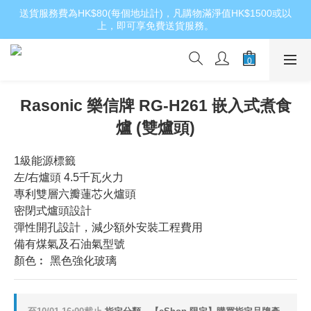
送貨服務費為HK$80(每個地址計)，凡購物滿淨值HK$1500或以
上，即可享免費送貨服務。
Rasonic 樂信牌 RG-H261 嵌入式煮食
爐 (雙爐頭)
1級能源標籤
左/右爐頭 4.5千瓦火力
專利雙層六瓣蓮芯火爐頭
密閉式爐頭設計
彈性開孔設計，減少額外安裝工程費用
備有煤氣及石油氣型號
顏色︰ 黑色強化玻璃