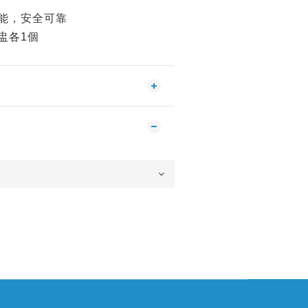
能，安全可靠
盅各1個