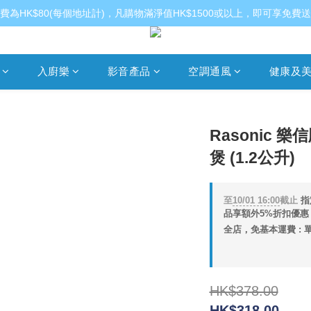
費為HK$80(每個地址計)，凡購物滿淨值HK$1500或以上，即可享免費
入廚樂
影音產品
空調通風
健康及
Rasonic 樂
煲 (1.2公升)
至
10/01 16:00
截止
指
品享額外5%折扣優惠 (
全店，免基本運費 : 單
HK$378.00
HK$318.00