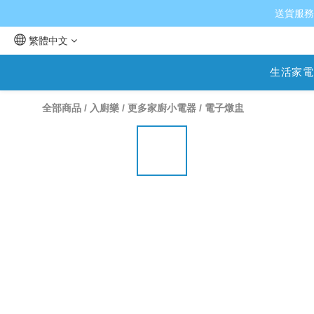
送貨服務
繁體中文
生活家電
全部商品
/
入廚樂
/
更多家廚小電器
/
電子燉盅