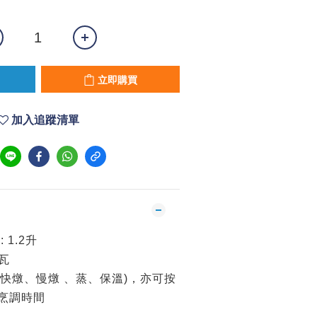
立即購買
加入追蹤清單
 1.2升
0瓦
(快燉、慢燉 、蒸、保溫)，亦可按
烹調時間