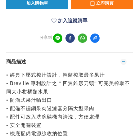
加入購物車
立即購買
加入追蹤清單
分享到
商品描述
•
經典下壓式榨汁設計，輕鬆榨取最多果汁
•
Breville
專利設計之
“
四翼錐形刀頭
”
可完美榨取不
同大小柑橘類水果
•
防滴式果汁輸出口
•
配備不鏽鋼果肉過濾器分隔大型果肉
•
配件可放入洗碗碟機內清洗，方便處理
•
安全開關裝置
•
機底配備電源線收納位置