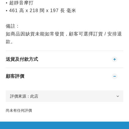
•
超靜音摩打
•
461
高
x 218
闊
x 197
長
毫米
備註
:
如商品因缺貨未能如常發貨
,
顧客可選擇訂貨
/
安排退
款。
送貨及付款方式
顧客評價
尚未有任何評價