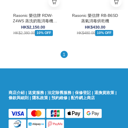
Rasonic 樂信牌 RDW-
Rasonic 樂信牌 RB-B6SD
Z4WS 蒸洗奶瓶消毒機
蒸氣消毒烘乾機
(送：ecostore 檸檬味洗碗機
HK$2,150.00
HK$430.00
專用洗碗粉 (1KG))
HK$2,380.00
HK$480.00
10% OFF
10% OFF
1
商店介紹
|
送貨服務
|
法定除舊服務
|
保修登記
|
退換貨政策
|
條款與細則
|
隱私政策
|
預約維修
|
配件網上商店