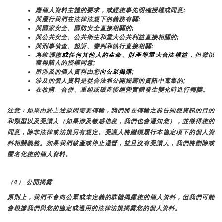
應個人資料主體的要求，或經您事先明確授權或同意;
與履行我們在法律法規下的義務有關;
與國家安全、國防安全直接相關的;
與公共安全、公共衛生和重大公共利益直接相關的;
與刑事偵查、起訴、審判和執行直接相關;
為維護您
或任何其他人的生命、財產等重大合法權益
，但難以
獲得該人的授權同意;
所涉及的個人資料由您
向公眾揭露
;
涉及的個人資料是從合法和公開揭露的資訊中蒐集的;
在收購、合併、重組或破產後經營實體發生變化時進行轉讓。
注意：如果由於上述原因需要傳輸，我們將在傳輸之前告知您資訊的目的
和類型以及受讓人（如果涉及敏感信息，我們也會通知您），並徵得您的
同意，除非法律或法規另有規定。受讓人將繼續履行本協定項下的個人資
料相關義務。如果我們破產或停止運營，並且沒有受讓人，我們將刪除或
匿名化您的個人資料。
（4） 公開揭露
原則上，我們不會向公眾或未定義的群體揭露您的個人資料，但我們可能
會根據我們與您的協定或適用的法律法規揭露您的個人資料。