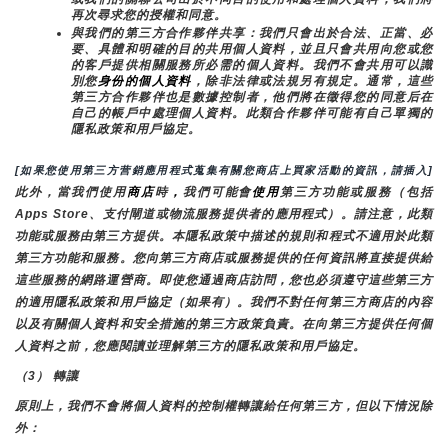
再次尋求您的授權和同意。
與我們的第三方合作夥伴共享：我們只會出於合法、正當、必
要、具體和明確的目的共用個人資料，並且只會共用向您或您
的客戶提供相關服務所必需的個人資料。我們不會共用可以識
別您
身份的個人資料
，除非法律或法規另有規定。通常，這些
第三方合作夥伴也是數據控制者，他們將在徵得您的同意后在
自己的帳戶中處理個人資料。此類合作夥伴可能有自己單獨的
隱私政策和用戶協定。
[如果您使用第三方营銷應用程式蒐集有關您商店上買家活動的資訊，請插入]
此外，當我們使用
商店
時
，
我們可能會
使用
第三方功能或服務（包括
Apps Store、支付閘道或物流服務提供者的應用程式）。請注意，此類
功能或服務由第三方提供。本隱私政策中描述的規則和程式不適用於此類
第三方功能和服務。您向第三方商店或服務提供的任何資訊將直接提供給
這些服務的網路運營商。即使您通過商店訪問，您也必須遵守這些第三方
的適用隱私政策和用戶協定（如果有）。我們不對任何第三方商店的內容
以及有關個人資料和安全措施的第三方政策負責。在向第三方提供任何個
人資料之前，您應閱讀並理解第三方的隱私政策和用戶協定。
（3） 轉讓
原則上，我們不會將個人資料的控制權轉讓給任何第三方，但以下情況除
外：