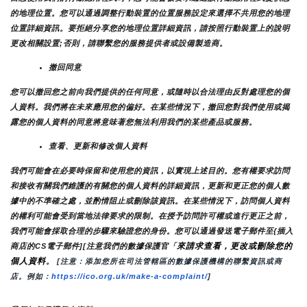
的地理位置。您可以通過調整行動裝置的位置服務設定來選擇不共用您的地理
位置詳細資訊。要拒絕分享您的地理位置詳細資訊，請按照行動裝置上的說明
更改相關設置;否則，請聯繫您的服務提供者或設備製造商。
撤回同意
您可以撤回您之前向我們提供的任何同意，或隨時以合法理由反對處理您的個
人資料。我們將在未來應用您的偏好。在某些情況下，撤回您對我們使用或揭
露您的個人資料的同意將意味著您無法利用我們的某些產品或服務。
查看、更新和修改個人資料
我們可能會在必要時保留和使用您的資訊，以實現上述目的。您有權要求訪問
和接收有關我們維護的有關您的個人資料的詳細資訊，更新和更正您的個人數
據中的不準確之處，並酌情阻止或刪除該資訊。在某些情況下，訪問個人資料
的權利可能會受到當地法律要求的限制。在授予訪問許可權或進行更正之前，
我們可能會採取合理的步驟來驗證您的身份。您可以通過發送電子郵件至{插入
來請求查看，更改或刪除您的
商店的CS電子郵件][注意我們的數據保護官「
個人資料
。
 [注意：添加您所在司法管轄區的數據保護機構的聯繫資訊或商
店。例如：
https://ico.org.uk/make-a-complaint/
]