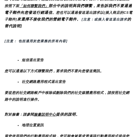
部分中的說明與我們聯繫，來告訴我們不要通過
按照下面
「如何聯繫我們」
電子郵件向您發送行銷通信
。您也可以通過發送退出請求以{插入商店的CS電
來選擇不接收我們的營銷電子郵件
的
子郵件]
。
 [注意：或插入發送退出請求
替代說明]
[注意： 包括適用於您業務的所有內容]
短信退出宣告
您可以通過以下方式聯繫我們，要求我們不要向您發送簡訊。
社交網路應用程式退出宣告
要從您的社交網路帳戶中移除或刪除我們的社交媒體應用程式，請按照社交網
路中的說明進行操作。
提供的說明
對於臉書：請參閱
臉書説明中心
。
地理位置資訊
當您使用我們的行動應用程式時，您可能會被要求透過該行動應用程式提供您