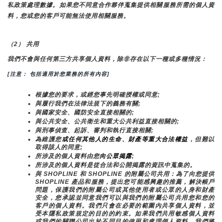
私政策處理數據。如果您不同意合作夥伴蒐集提供相關服務所需的個人資
料，您或您的客戶可能無法使用相關服務。
（2） 共用
我們不會與任何第三方共享個人資料，除非存在以下一種或多種情況：
[注意： 包括適用於您業務的所有內容]
根據您的要求，或經您事先明確授權或同意;
與履行我們在法律法規下的義務有關;
與國家安全、國防安全直接相關的;
與公共安全、公共衛生和重大公共利益直接相關的;
與刑事偵查、起訴、審判和執行直接相關;
為維護您
或任何其他人的生命、財產等重大合法權益
，但難以
取得該人的同意;
所涉及的個人資料由您
向公眾揭露
;
所涉及的個人資料是從合法和公開揭露的資訊中蒐集的。
與 SHOPLINE 和 SHOPLINE 的附屬公司共用：為了向您提供 
SHOPLINE 產品和服務，提出您可能感興趣的推薦，解決帳戶
問題，保護我們的附屬公司或其他使用者或公眾的人身和財產
安全，您承認並同意我們可以與我們的附屬公司共用您和您的
客戶的個人資料。我們只會在必要的範圍內共享個人資料，並
受本隱私政策規定的目的的約束。如果我們共用敏感個人資料
或我們的關聯公司出於不同目的使用和處理個人資料，我們將