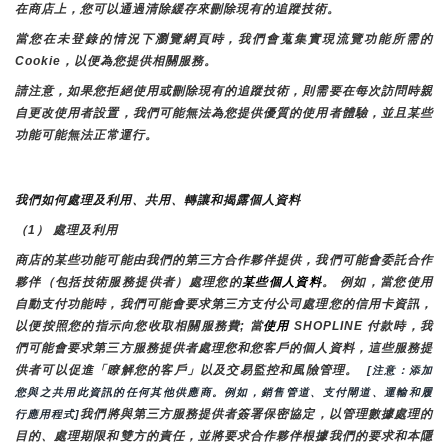
在商店上，您可以通過清除緩存來刪除現有的追蹤技術。
當您在未登錄的情況下瀏覽網頁時，我們會蒐集實現流覽功能所需的
Cookie，以便為您提供相關服務。
請注意，如果您拒絕使用或刪除現有的追蹤技術，則需要在每次訪問時親
自更改使用者設置，我們可能無法為您提供優質的使用者體驗，並且某些
功能可能無法正常運行。
我們如何處理及利用、共用、轉讓和揭露個人資料
（1） 處理及利用
商店的某些功能可能由我們的第三方合作夥伴提供，我們可能會委託合作
夥伴（包括技術服務提供者）處理您的
某些個人資料
。 例如，當您使用
自動支付功能時，我們可能會要求第三方支付公司處理您的信用卡資訊，
以便按照您的指示向您收取相關服務費; 當
使用 
SHOPLINE 付款時，我
們可能會要求第三方服務提供者處理您和您客戶的個人資料，這些服務提
供者可以促進「瞭解您的客戶」以及交易監控和風險管理。 
 [注意：添加
您與之共用此資訊的任何其他供應商。例如，銷售管道、支付閘道、運輸和履
我們將與第三方服務提供者簽署保密協定，以管理數據處理的
行應用程式]
目的、處理期限和雙方的責任，並將要求合作夥伴根據我們的要求和本隱