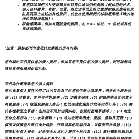
當您訪問我們的社交媒體頁面時提供給我們的資訊（例如您的姓名、
個人資料圖片、喜歡、位置、朋友清單以及社交媒體網路或應用程式
註冊頁面上描述的其他資訊，或您在使用我們的移動應用程式時的地
理位置詳細資訊）;
設備標識碼，例如有關設備的資訊，如 MAC 位址、IP 位址或其他
在線標識碼。
[注意：請務必列出適用於您業務的所有內容]
您自願向我們提供您的個人資料，但如果您不提供您的個人資料，則可能無法
獲得某些服務和促銷活動。
我們為什麼蒐集您的個人資料
商店蒐集個人資料的特定目的皆是為了向您提供商品或服務，包括但不限於提
供：(1) 消費者、客戶管理與服務；(2) 消費者保護；(3) 網路購物及其他電子
商務服務；(4) 驗證您的個人身份 ( 如以保護您免於詐欺等犯罪行為 )；(5) 解
決各種類型之爭議 ( 包括但不限於消費糾紛、智慧財產權爭議等 )； (6) 增進
安全交易行為；(7) 收取債務； (8) 通知您商業機會、產品、服務及更新；(9) 
偵測並保護您及商店免於錯誤、詐欺或其他犯罪行為，並監測遵法風險；(10) 
調查針對個人安全、財產安全及違約之潛在不法行為；(11) 履行條款與細則及
退換貨政策；(12) 依法令所為之行為；以及 (13) 其他於蒐集當時取得您同意