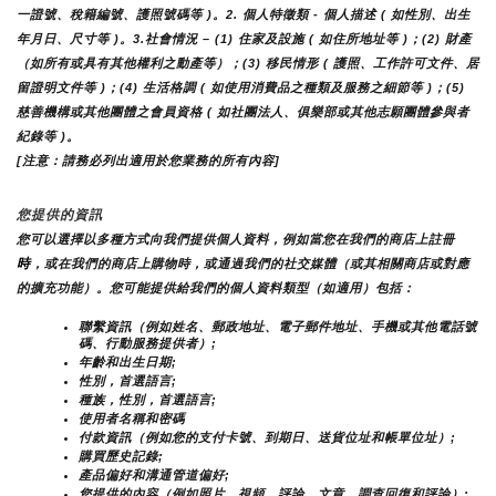
一證號、稅籍編號、護照號碼等 )。2. 個人特徵類 - 個人描述 ( 如性別、出生
年月日、尺寸等 )。3.社會情況 – (1) 住家及設施 ( 如住所地址等 )；(2) 財產
（如所有或具有其他權利之動產等）；(3) 移民情形 ( 護照、工作許可文件、居
留證明文件等 )；(4) 生活格調 ( 如使用消費品之種類及服務之細節等 )；(5) 
慈善機構或其他團體之會員資格 ( 如社團法人、俱樂部或其他志願團體參與者
紀錄等 )。
[注意：請務必列出適用於您業務的所有內容]
您提供的資訊
您可以選擇以多種方式向我們提供個人資料，例如當您在我們的商店上註冊
時
，或在我們的商店上購物時，或通過我們的社交媒體（或其相關商店或對應
的擴充功能）。您可能提供給我們的個人資料類型（如適用）包括：
聯繫資訊（例如姓名、郵政地址、電子郵件地址、手機或其他電話號
碼、行動服務提供者）;
年齡和出生日期;
性別，首選語言;
種族，性別，首選語言;
使用者名稱和密碼
付款資訊（例如您的支付卡號、到期日、送貨位址和帳單位址）;
購買歷史記錄;
產品偏好和溝通管道偏好;
您提供的內容（例如照片、視頻、評論、文章、調查回復和評論）;