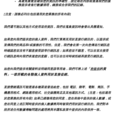
為避免重複並確保您的資訊的準確性，請定期在內部或通過我們的服
務提供者進行數據清理，鏈接或合併我們的記錄。
[注意：請務必列出包括適用於您業務的所有內容]
我們還可能以其他方式使用這些資訊，我們在蒐集資訊時會發出具體通知。
如果您向我們提供您的個人資料，我們打算將其用於直接行銷目的，以提供或
宣傳我們的商品和/或服務的可用性。但是，我們會在第一次向您傳送行銷訊息
時確認您並沒有不願意接受該等行銷訊息；如果您並不願意，可以在首次接受
行銷訊息時向我們表達您的意願，也可以在任何時候拒絕再接受行銷訊息。
「
的資
如您向我們提供有關資料並明確同意該等用途，我們可將上述
您提供
料」一節所載的各類個人資料用於直接促銷。
直接營銷通訊可能透過各種渠道發送給您，包括 電話、郵寄、電郵、簡訊、手
機應用程式、網路應用程式、社交媒體商店及其他通訊方式。 [注意：包括適用
於您業務的所有內容] 如果已經徵得您的同意，您在表格中提供的個人數據，或
您在同意上述訂閱時提供的個人數據將同時被我們用於該行銷目的。我們對本
段所述任何數據傳輸問題的處理將與本隱私政策中提供的內容保持一致。