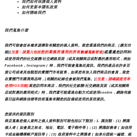
我們如何保護個人資料
如何更新本隱私政策
如何聯絡我們
我們蒐集什麼
我們可能會從各種來源獲取有關您的個人資料。當您通過我們的商店、[擴充功
您的業務所適用的所有
或通過
能][
注意：請置入包括
數據蒐集管道
]
您訪問和/
或使用我們的社交媒體/社交網路頁面（或其相關商店或對應的應用程式，例如
Facebook，Instagram）時，我們可能會蒐集此資訊。我們的產品在許多百
貨公司或者其他類型的實體門市有販售，如果您有加入我們商店的會員，當您
在實體門市購買商品時，[相關的紀錄也會被我們蒐集。]
[注意：請確認是否有
使用POS功能]
當您訪問本商店，我們的社交媒體/社交網路頁面（或其相關商
店或對應的應用程式）時，我們還可能通過自動方式或使用cookie，網路伺服
器日誌和網路信標等技術蒐集有關您的設備或使用的某些資訊。
您提供的資訊類別
商店蒐集您個人資料之個人資料類別可能包括以下類別：1. 識別類 - (1) 辨識
個人者 ( 如會員之姓名、地址、電話、電子郵件等 )；(2) 辨識財務者 ( 如信用
卡或金融機構帳戶資訊等 )；(3) 政府資料中之辨識者 ( 如身分證統一編號、統