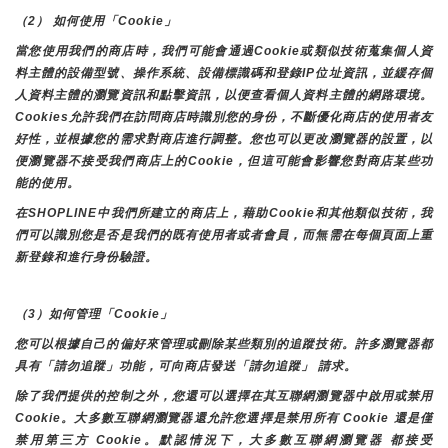
（2） 如何使用「Cookie」
當您使用我們的商店時，我們可能會通過Cookie或類似技術蒐集個人資
料主體的設備型號、操作系統、設備標識碼和登錄IP位址資訊，並緩存個
人資料主體的瀏覽資訊和點擊資訊，以便查看個人資料主體的網路環境。
Cookies允許我們在訪問商店時識別您的身份，不斷優化商店的使用者友
好性，並根據您的需求對商店進行調整。您也可以更改瀏覽器的設置，以
便瀏覽器不接受我們商店上的Cookie，但這可能會影響您對商店某些功
能的使用。
在SHOPLINE中我們所建立的商店上，藉助Cookie和其他類似技術，我
們可以識別您是否是我們的既有使用者或者會員，而無需在每個頁面上重
新登錄和進行身份驗證。
（3）如何管理「Cookie」
您可以根據自己的偏好來管理或刪除某些類別的追蹤技術。許多瀏覽器都
具有「請勿追蹤」功能，可向商店發送「請勿追蹤」 請求。
除了我們提供的控制之外，您還可以選擇在其互聯網瀏覽器中啟用或禁用
Cookie。大多數互聯網瀏覽器還允許您選擇是禁用所有 Cookie 還是僅
禁用第三方 Cookie。默認情況下，大多數互聯網瀏覽器 都接受 