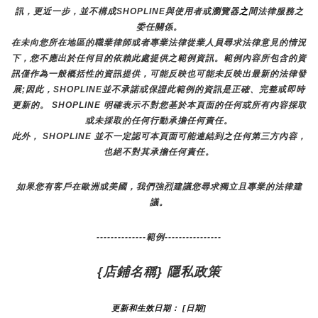
訊，更近一步，並不構成SHOPLINE與使用者或瀏覽器
之
間法律服務之
委任關係。
在未向您所在地區的職業律師或者專業法律從業人員尋求法律意見的情況
下，您不應出於任何目的依賴此處提供之範例資訊。範例內容所包含的資
訊僅作為一般概括性的資訊提供，可能反映也可能未反映出最新的法律發
展;因此，SHOPLINE並不承諾或保證此範例的資訊是正確、完整或即時
更新的。 SHOPLINE 明確表示不對您基於本頁面的任何或所有內容採取
或未採取的任何行動承擔任何責任。
此外， SHOPLINE 並不一定認可本頁面可能連結到之任何第三方內容，
也絕不對其承擔任何責任。
如果您有客戶在歐洲或美國，我們強烈建議您尋求獨立且專業的法律建
議。
--------------範例----------------
{店鋪名稱} 隱私政策
更新和生效日期： [日期]