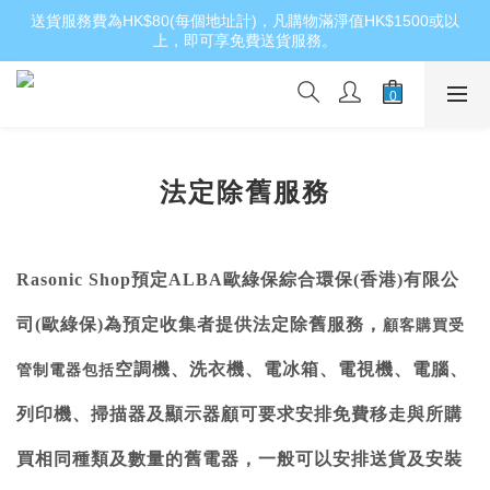
送貨服務費為HK$80(每個地址計)，凡購物滿淨值HK$1500或以
上，即可享免費送貨服務。
法定除舊服務
Rasonic Shop
預定
ALBA
歐綠保綜合環保
(
香港
)
有限公
司
(
歐綠保
)
為預定收集者提供法定除舊服務，
顧客購買受
空調機、洗衣機、電冰箱、電視機、電腦、
管制電器包括
列印機、掃描器及顯示器顧
可要求安排免費移走與所購
買相同種類及數量的舊電器，一般可以安排送貨及安裝