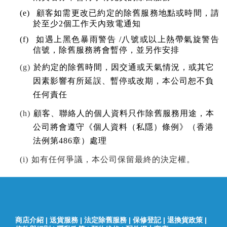
(e)
顧客如需更改已約定的除舊服務地點或時間，請
於至少
2
個工作天內致電通知
(f)
如遇上黑色暴雨警告
/
八號或以上熱帶氣旋警告
信號，除舊服務將會暫停，並另作安排
(g)
於約定的除舊時間，因交通或天氣情況，或其它
因素影響有所延誤、暫停或改期，本公司恕不負
任何責任
(h)
顧客、聯絡人的個人資料只作除舊服務用途，本
公司將會遵守《個人資料（私隱）條例》（香港
法例第
486
章）處理
(i)
如有任何爭議，本公司保留最終的決定權。
商店介紹
|
送貨服務
|
法定除舊服務
|
保修登記
|
退換貨政策
|