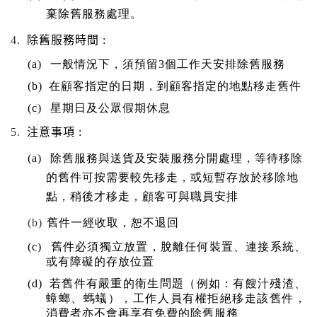
棄除舊服務處理。
4.
除舊服務時間
:
(a)
一般情況下，須預留
3
個工作天安排除舊服務
(b)
在顧客指定的日期，到顧客指定的地點移走舊件
(c)
星期日及公眾假期休息
5.
注意事項
:
(a)
除舊服務與送貨及安裝服務分開處理，等待移除
的舊件可按需要較先移走，或短暫存放於移除地
點，稍後才移走，顧客可與職員安排
(b)
舊件一經收取，恕不退回
(c)
舊件必須獨立放置，脫離任何裝置、連接系統、
或有障礙的存放位置
(d)
若舊件有嚴重的衛生問題（例如：有餿汁殘渣、
蟑螂、螞蟻），工作人員有權拒絕移走該舊件，
消費者亦不會再享有免費的除舊服務