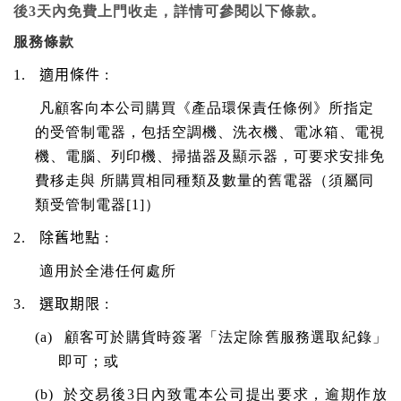
後
3
天內免費
上門收走，詳情可參閱以下條款。
服務條款
1.
適用條件
:
凡顧客向本公司購買《產品環保責任條例》所指定
的受管制電器，包括空調機、洗衣機、電冰箱、電視
機、電腦、列印機、掃描器及顯示器，可要求安排免
費移走與 所購買相同種類及數量的舊電器（須屬同
類受管制電器
[1]
）
2.
除舊地點
:
適用於全港任何處所
3.
選取期限
:
(a)
顧客可於購貨時簽署「法定除舊服務選取紀錄」
即可；或
(b)
於交易後
3
日內致電本公司提出要求，逾期作放