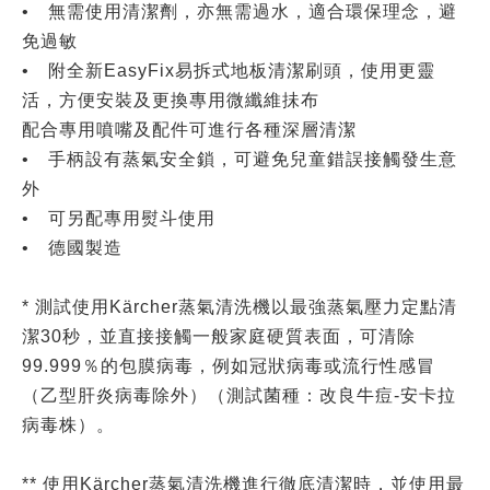
• 無需使用清潔劑，亦無需過水，適合環保理念，避
免過敏
• 附全新EasyFix易拆式地板清潔刷頭，使用更靈
活，方便安裝及更換專用微纖維抺布
配合專用噴嘴及配件可進行各種深層清潔
• 手柄設有蒸氣安全鎖，可避免兒童錯誤接觸發生意
外
• 可另配專用熨斗使用
• 德國製造
* 測試使用Kärcher蒸氣清洗機以最強蒸氣壓力定點清
潔30秒，並直接接觸一般家庭硬質表面，可清除
99.999％的包膜病毒，例如冠狀病毒或流行性感冒
（乙型肝炎病毒除外）（測試菌種：改良牛痘-安卡拉
病毒株）。
** 使用Kärcher蒸氣清洗機進行徹底清潔時，並使用最