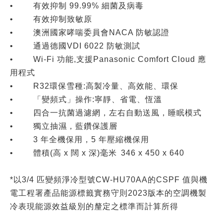
• 有效抑制 99.99% 細菌及病毒
• 有效抑制致敏原
• 澳洲國家哮喘委員會NACA 防敏認證
• 通過德國VDI 6022 防敏測試
• Wi-Fi 功能,支援Panasonic Comfort Cloud 應
用程式
• R32環保雪種:高製冷量、高效能、環保
• 「變頻式」操作:寧靜、省電、恆溫
• 四合一抗菌過濾網，左右自動送風，睡眠模式
• 獨立抽濕，藍鑽保護層
• 3 年全機保用，5 年壓縮機保用
• 體積(高 x 闊 x 深)毫米
346 x 450 x 640
*以3/4 匹變頻淨冷型號CW-HU70AA的CSPF 值與機
電工程署產品能源標籤實務守則2023版本的空調機製
冷表現能源效益級別的釐定之標準而計算所得