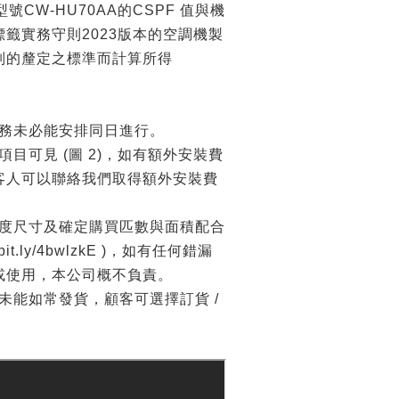
型號CW-HU70AA的CSPF 值與機
籤實務守則2023版本的空調機製
別的釐定之標準而計算所得
務未必能安排同日進行。
目可見 (圖 2)，如有額外安裝費
客人可以聯絡我們取得額外安裝費
度尺寸及確定購買匹數與面積配合
//bit.ly/4bwlzkE )，如有任何錯漏
或使用，本公司概不負責。
未能如常發貨，顧客可選擇訂貨 /