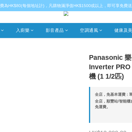
費為HK$80(每個地址計)，凡購物滿淨值HK$1500或以上，即可享免費
入廚樂
影音產品
空調通風
健康及
Panasonic 
Inverter P
機 (1 1/2匹)
全店，免基本運費 : 單
全店，順豐站/智能櫃自
免運費。