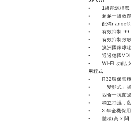
39 kWh
• 1級能源標籤
• 超越一級效能
• 配備nanoe®
• 有效抑制 99.
• 有效抑制致
• 澳洲國家哮喘委
• 通過德國VDI 
• Wi-Fi 功能,支援P
用程式
• R32環保雪種
• 「變頻式」操
• 四合一抗菌過
• 獨立抽濕，藍
• 3 年全機保用
• 體積(高 x 闊 