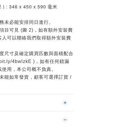
 ) : 346 x 450 x 590 毫米
務未必能安排同日進行。
目可見 (圖 2)，如有額外安裝費
客人可以聯絡我們取得額外安裝費
度尺寸及確定購買匹數與面積配合
//bit.ly/4bwlzkE )，如有任何錯漏
或使用，本公司概不負責。
未能如常發貨，顧客可選擇訂貨 /