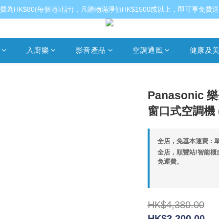
費為HK$80(每個地址計)，凡購物滿淨值HK$1500或以上，即可享免費
入廚樂
影音產品
空調通風
健康及
Panasonic 
窗口式空調機 (3
全店，免基本運費 : 單
全店，順豐站/智能櫃自
免運費。
HK$4,380.00
HK$3,200.00