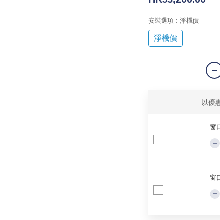
安裝選項
: 淨機價
淨機價
以優
窗口
窗口