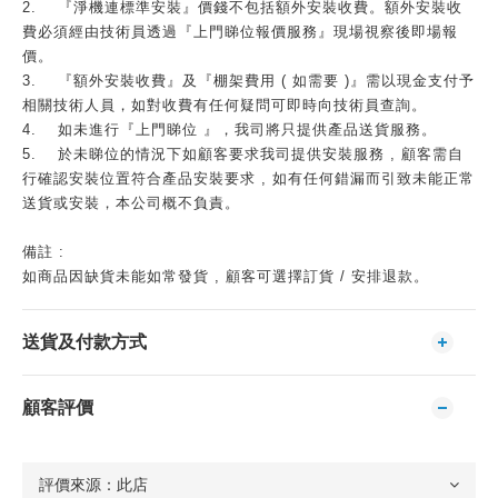
2.
『淨機連標準安裝』價錢不包括額外安裝收費。額外安裝收
費必須經由技術員透過『上門睇位報價服務』現場視察後即場報
價。
3.
『額外安裝收費』及『棚架費用 ( 如需要 )』需以現金支付予
相關技術人員，如對收費有任何疑問可即時向技術員查詢。
4.
如未進行『上門睇位 』，我司將只提供產品送貨服務。
5.
於未睇位的情況下如顧客要求我司提供安裝服務 , 顧客需自
行確認安裝位置符合產品安裝要求 , 如有任何錯漏而引致未能正常
送貨或安裝，本公司概不負責。
備註 :
如商品因缺貨未能如常發貨 , 顧客可選擇訂貨 / 安排退款。
送貨及付款方式
顧客評價