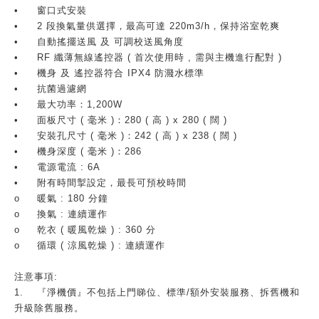
•
窗口式安裝
•
2 段換氣量供選擇，最高可達 220m3/h，保持浴室乾爽
•
自動搖擺送風 及 可調校送風角度
•
RF 纖薄無線遙控器 ( 首次使用時 , 需與主機進行配對 )
•
機身 及 遙控器符合 IPX4 防濺水標準
•
抗菌過濾網
•
最大功率：1,200W
•
面板尺寸 ( 毫米 )：280 ( 高 ) x 280 ( 闊 )
•
安裝孔尺寸 ( 毫米 )：242 ( 高 ) x 238 ( 闊 )
•
機身深度 ( 毫米 )：286
•
電源電流 : 6A
•
附有時間掣設定，最長可預校時間
o
暖氣 : 180 分鐘
o
換氣 : 連續運作
o
乾衣 ( 暖風乾燥 ) : 360 分
o
循環 ( 涼風乾燥 ) : 連續運作
注意事項:
1.
『淨機價』不包括上門睇位、標準/額外安裝服務、拆舊機和
升級除舊服務。