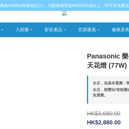
費為HK$80(每個地址計)，凡購物滿淨值HK$1500或以上，即可享免費
入廚樂
影音產品
空調通風
健康及
Panasonic 
天花燈 (77W)
全店，免基本運費 : 單
全店，順豐站/智能櫃自
免運費。
HK$3,680.00
HK$2,880.00