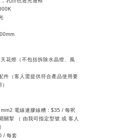
罩，乳白色透光邊框
000K
光
100mm
舊天花燈（不包括拆除水晶燈、風
及 配件（客人需提供符合產品使用要
用）
 mm2 電線連膠線糟 : $35 / 每呎
位開關掣 （ 由我司指定型號 或 客人
個
0 / 每套