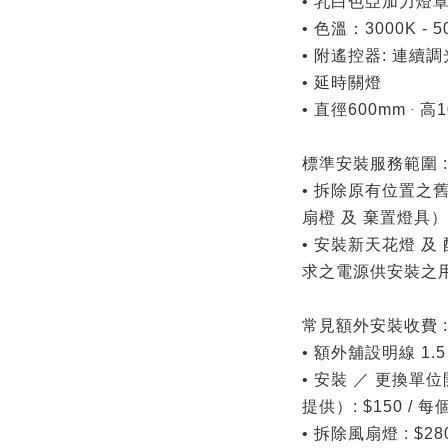
• 乳白色亞加力燈
• 色溫：3000K - 5
• 附遙控器: 連續調
• 延時關燈
• 直徑600mm ‧ 高
標準安裝服務範圍 :
• 拆除原有位置之
扇橙 及 棄置燈具）
• 安裝新天花燈 
求之電源供安裝之
常見額外安裝收費 :
• 額外舖設明線 1.5
• 安裝 ／ 更換單
提供）: $150 / 每
• 拆除風扇燈 : $28