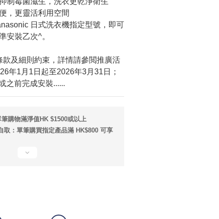
抑制霉菌滋生，洗衣更乾淨衛生
便，更靈活利用空間
nasonic 日式洗衣機指定型號，即可
準安裝乙次^。
條款及細則約束，詳情請參閲推廣活
6年1月1日起至2026年3月31日；
之前完成安裝......
筆購物滿淨值HK $1500或以上
取：單筆購買指定產品滿 HK$800 可享