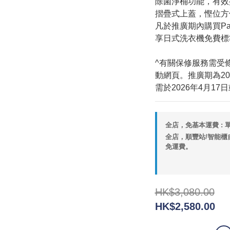
除菌淨桶功能，有效
摺疊式上蓋，慳位方
凡於推廣期內購買Pa
享日式洗衣機免費標
^有關保修服務需受
動網頁。推廣期為202
需於2026年4月17日或
全店，免基本運費 : 單
全店，順豐站/智能櫃自
免運費。
HK$3,080.00
HK$2,580.00