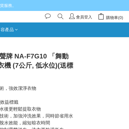
送貨服務。
會員登入
購物車(0)
美容產品
立即購買
 樂聲牌 NA-F7G10 「舞動
 (7公斤, 低水位)(送標
術，強效潔淨衣物
水效益標籤
水後更輕鬆提取衣物
技術，加強沖洗效果，同時節省用水
脫水效能，縮短晾衣時間