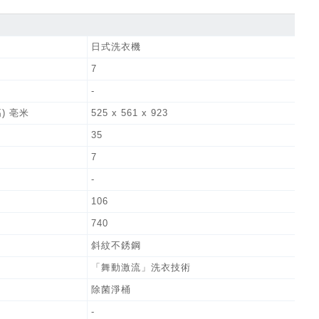
日式洗衣機
7
-
高) 亳米
525 x 561 x 923
35
7
-
106
740
斜紋不銹鋼
「舞動激流」洗衣技術
除菌淨桶
-