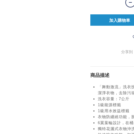
加入購物車
分享到
商品描述
「舞動激流」洗衣
潔淨衣物，去除污
洗衣容量：7公斤
1級能源標籤
1級用水效益標籤
衣物防纏繞功能，
6翼葉輪設計，在
獨特花灑式衣物沖