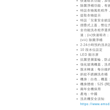
快速晾衣功能，加
除菌淨桶功能，有
特設衣物風乾程序
提取衣物提示
特設「兒童安全鎖
摺疊式上蓋，慳位
全功能洗衣程序選擇：(
速；(iv)快速晾衣；
(viii) 除菌淨桶
2-24小時預約洗衣
10 段水位設定
LED 顯示屏
抗菌塗層葉輪，防
強化玻璃機蓋，洗
脫水轉速：每分鐘約
斜紋不銹鋼洗衣桶
機身：白色，機蓋 :
機身體積：525 (闊) x
兩年全機保用
產地：中國
洗衣機安全須知:
https://www.emsd