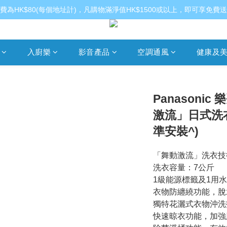
費為HK$80(每個地址計)，凡購物滿淨值HK$1500或以上，即可享免費
入廚樂
影音產品
空調通風
健康及
Panasonic
激流」日式洗衣機
準安裝^)
「舞動激流」洗衣技
洗衣容量：7公斤
1級能源標籤及1用
衣物防纏繞功能，脫
獨特花灑式衣物沖洗
快速晾衣功能，加強