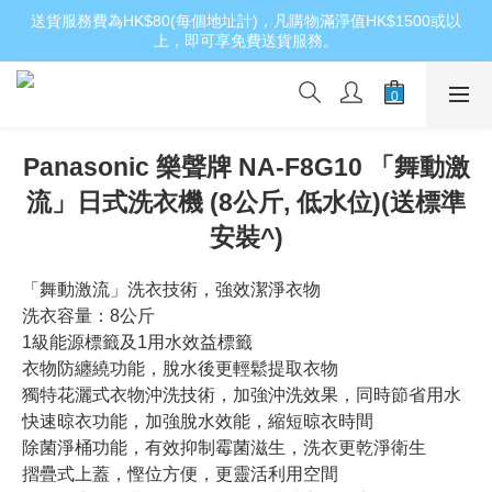
送貨服務費為HK$80(每個地址計)，凡購物滿淨值HK$1500或以
上，即可享免費送貨服務。
Panasonic 樂聲牌 NA-F8G10 「舞動激
流」日式洗衣機 (8公斤, 低水位)(送標準
安裝^)
「舞動激流」洗衣技術，強效潔淨衣物
洗衣容量：8公斤
1級能源標籤及1用水效益標籤
衣物防纏繞功能，脫水後更輕鬆提取衣物
獨特花灑式衣物沖洗技術，加強沖洗效果，同時節省用水
快速晾衣功能，加強脫水效能，縮短晾衣時間
除菌淨桶功能，有效抑制霉菌滋生，洗衣更乾淨衛生
摺疊式上蓋，慳位方便，更靈活利用空間