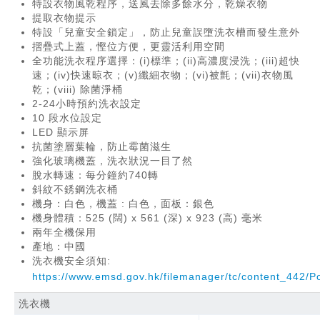
特設衣物風乾程序，送風去除多餘水分，乾燥衣物
提取衣物提示
特設「兒童安全鎖定」，防止兒童誤墮洗衣槽而發生意外
摺疊式上蓋，慳位方便，更靈活利用空間
全功能洗衣程序選擇：(i)標準；(ii)高濃度浸洗；(iii)超快
速；(iv)快速晾衣；(v)纖細衣物；(vi)被氈；(vii)衣物風
乾；(viii) 除菌淨桶
2-24小時預約洗衣設定
10 段水位設定
LED 顯示屏
抗菌塗層葉輪，防止霉菌滋生
強化玻璃機蓋，洗衣狀況一目了然
脫水轉速：每分鐘約740轉
斜紋不銹鋼洗衣桶
機身：白色，機蓋 : 白色，面板：銀色
機身體積：525 (闊) x 561 (深) x 923 (高) 毫米
兩年全機保用
產地：中國
洗衣機安全須知:
https://www.emsd.gov.hk/filemanager/tc/content_442/
洗衣機