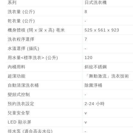
系列
日式洗衣機
洗衣量 (公斤)
8
乾衣量 (公斤)
-
機身體積 (闊 x 深 x 高) 亳米
525 x 561 x 923
洗衣程序選擇
7
水溫選擇 (攝氏)
-
用水量<標準洗衣> (公升)
120
內桶用料
斜紋不銹鋼
超潔功能
「舞動激流」洗衣技術
自動清潔洗衣桶
除菌淨桶
變頻式控制
-
預約洗衣設定
2-24 小時
兒童安全掣
v
LED 顯示屏
v
排水泵 (適合高去水位)
-