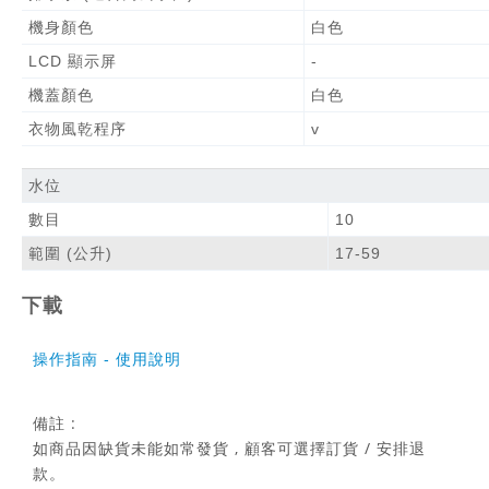
機身顏色
白色
LCD 顯示屏
-
機蓋顏色
白色
衣物風乾程序
v
水位
數目
10
範圍 (公升)
17-59
下載
操作指南 - 使用說明
備註 :
如商品因缺貨未能如常發貨 , 顧客可選擇訂貨 / 安排退
款。