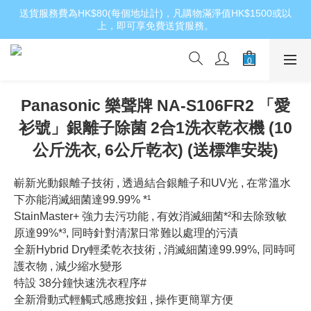
送貨服務費為HK$80(每個地址計)，凡購物滿淨值HK$1500或以
上，即可享免費送貨服務。
Panasonic 樂聲牌 NA-S106FR2 「愛
衫號」銀離子除菌 2合1洗衣乾衣機 (10
公斤洗衣, 6公斤乾衣) (送標準安裝)
嶄新光動銀離子技術 , 透過結合銀離子和UV光 , 在常溫水
下亦能消滅細菌達99.99% *¹
StainMaster+ 強力去污功能 , 有效消滅細菌*²和去除致敏
原達99%*³, 同時針對清潔日常難以處理的污漬
全新Hybrid Dry輕柔乾衣技術 , 消滅細菌達99.99%, 同時呵
護衣物 , 減少縮水變形
特設 38分鐘快速洗衣程序#
全新滑動式輕觸式感應按鈕 , 操作更簡單方便