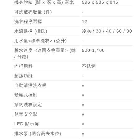
機身體積 (闊 x 深 x 高) 亳米
596 x 585 x 845
可洗襯衣數量 (件)
-
洗衣程序選擇
12
水溫選擇 (攝氏)
冷水 / 30 / 40 / 60 / 90
用水量<標準洗衣> (公升)
-
脫水速度 <連同衣物重量> (轉
500-1,400
/ 分鐘)
內桶用料
不銹鋼
超潔功能
-
自動清潔洗衣桶
v
變頻式控制
v
預約洗衣設定
v
兒童安全掣
v
LED 顯示屏
v
排水泵 (適合高去水位)
v