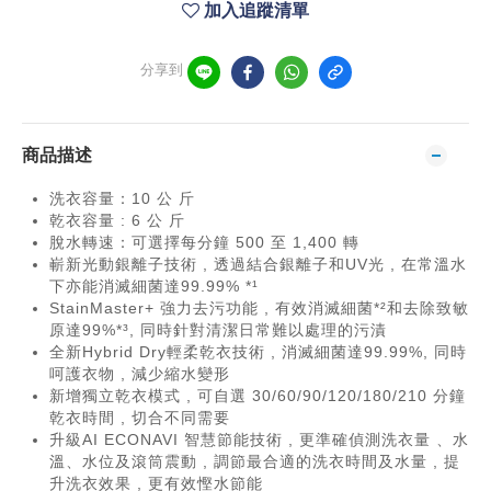
加入追蹤清單
分享到
商品描述
洗衣容量：10 公 斤
乾衣容量 : 6 公 斤
脫水轉速：可選擇每分鐘 500 至 1,400 轉
嶄新光動銀離子技術 , 透過結合銀離子和UV光 , 在常溫水
下亦能消滅細菌達99.99% *¹
StainMaster+ 強力去污功能 , 有效消滅細菌*²和去除致敏
原達99%*³, 同時針對清潔日常難以處理的污漬
全新Hybrid Dry輕柔乾衣技術 , 消滅細菌達99.99%, 同時
呵護衣物 , 減少縮水變形
新增獨立乾衣模式 , 可自選 30/60/90/120/180/210 分鐘
乾衣時間 , 切合不同需要
升級AI ECONAVI 智慧節能技術 , 更準確偵測洗衣量 、水
溫、水位及滾筒震動 , 調節最合適的洗衣時間及水量 , 提
升洗衣效果 , 更有效慳水節能