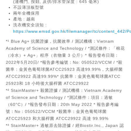
(連機門, 按鈕, 及供/排水管深度 : 645 毫米)
不設薄頂板型號
兩年全機保用
產地 : 越南
洗衣機安全須知 :
https://www.emsd.gov.hk/filemanager/tc/content_442/
*¹ Blue Ag+ 抗菌證據，抗菌效率 / 測試機構：Vietnam
Academy of Science and Technology / *測試條件：「棉花
（冷水）+ Ag+」程序（衣物量 3 公斤）* 報告發布日期：
2022年5月20日/ *報告參考編號：No: 050522/VCCM / *殺
菌率：金黃色葡萄球菌ATCC25923 高達99.99%，大腸桿菌
ATCC29922 高達99.99%* 抗菌率：金黃色葡萄球菌ATCC
25923和 18 小時後大腸桿菌 ATCC29922
*² StainMaster+ 殺菌證據 / 測試機構：Vietnam Academy
of Science and Technology / *測試條件：項目：過敏
（60°C）/ *報告發布日期：20th May 2022 * 報告參考編
號：No：050522/VCCM *殺菌率：金黃色葡萄球菌
ATCC25923 和大腸桿菌 ATCC29922 高達 99.99%
*³ StainMaster+ 過敏原去除證據 / 經Biostir.Inc., Japan 認