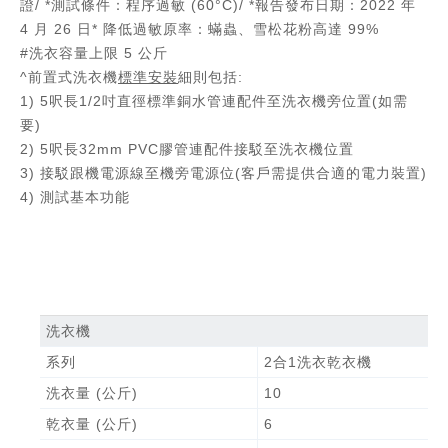
證/ *測試條件：程序過敏 (60°C)/ *報告發布日期：2022 年
4 月 26 日* 降低過敏原率：蟎蟲、雪松花粉高達 99%
#洗衣容量上限 5 公斤
^前置式洗衣機
標準安裝
細則包括:
1) 5呎長1/2吋直徑標準銅水管連配件至洗衣機旁位置(如需
要)
2) 5呎長32mm PVC膠管連配件接駁至洗衣機位置
3) 接駁跟機電源線至機旁電源位(客戶需提供合適的電力裝置)
4) 測試基本功能
洗衣機
系列
2合1洗衣乾衣機
洗衣量 (公斤)
10
乾衣量 (公斤)
6