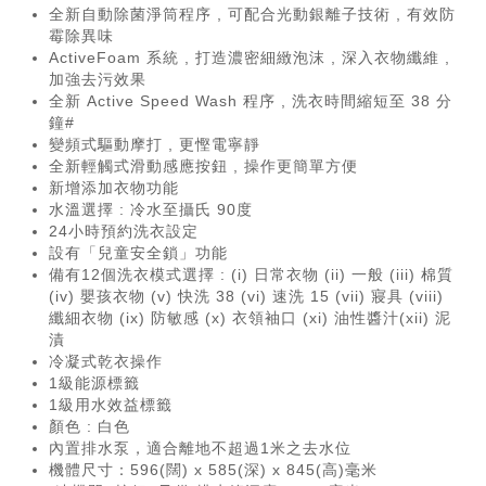
全新自動除菌淨筒程序 , 可配合光動銀離子技術 , 有效防
霉除異味
ActiveFoam 系統 , 打造濃密細緻泡沫 , 深入衣物纖維 ,
加強去污效果
全新 Active Speed Wash 程序 , 洗衣時間縮短至 38 分
鐘#
變頻式驅動摩打 , 更慳電寧靜
全新輕觸式滑動感應按鈕 , 操作更簡單方便
新增添加衣物功能
水溫選擇 : 冷水至攝氏 90度
24小時預約洗衣設定
設有「兒童安全鎖」功能
備有12個洗衣模式選擇 : (i) 日常衣物 (ii) 一般 (iii) 棉質
(iv) 嬰孩衣物 (v) 快洗 38 (vi) 速洗 15 (vii) 寢具 (viii)
纖細衣物 (ix) 防敏感 (x) 衣領袖口 (xi) 油性醬汁(xii) 泥
漬
冷凝式乾衣操作
1級能源標籤
1級用水效益標籤
顏色 : 白色
內置排水泵，適合離地不超過1米之去水位
機體尺寸：596(闊) x 585(深) x 845(高)毫米