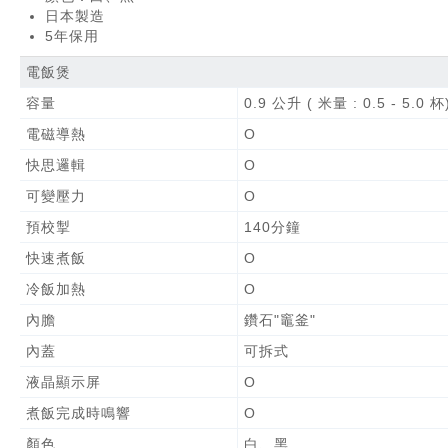
日本製造
5年保用
電飯煲
容量
0.9 公升 ( 米量 : 0.5 - 5.0 杯
電磁導熱
O
快思邏輯
O
可變壓力
O
預校掣
140分鐘
快速煮飯
O
冷飯加熱
O
內膽
鑽石"竈釜"
內蓋
可拆式
液晶顯示屏
O
煮飯完成時鳴響
O
顏色
白、黑