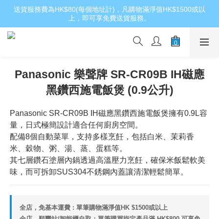
送貨服務費為HK$80(每個地址計)，凡購物滿淨值HK$1500或以
上，即可享免費送貨服務。
Panasonic 樂聲牌 SR-CR09B IH磁應
黑鑽西施電飯煲 (0.9公升)
Panasonic SR-CR09B IH磁應黑鑽西施電飯煲擁有0.9L容
量，日式極簡設計適合任何廚房空間。
配備8個自動菜單，支持多樣烹飪，包括白米、茉莉香
米、穀物、粥、湯、蒸、蛋糕等。
其七層鑽石塗層內鍋透過高溫壓力烹飪，確保米飯鬆軟美
味，而可拆卸SUS304不銹鋼內蓋讓清潔輕鬆簡單。
全店，免基本運費 : 單筆購物滿淨值HK $1500或以上
全店，順豐站/智能櫃自取：單筆購買指定產品滿 HK$800 可享免