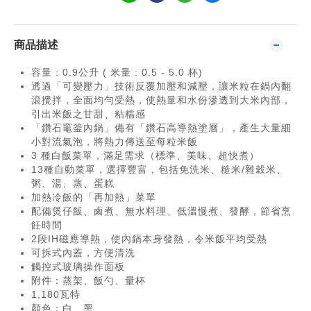
商品描述
容量 : 0.9公升 ( 米量 : 0.5 - 5.0 杯)
透過「可變壓力」技術反覆加壓和減壓，讓米粒在鍋內翻
滾攪拌，全面均勻受熱，使熱量和水份滲透到大米內部，
引出米飯之甘甜、粘糯感
「鑽石竈釜內鍋」備有「鑽石高導熱塗層」，產生大量細
小對流氣泡，將熱力傳送至每粒米飯
3 種白飯菜單，滿足需求（標準、美味、超快煮）
13種自動菜單，選擇豐富，包括免洗米、糙米/雜穀米、
粥、湯、蒸、蛋糕
加熱冷飯的「再加熱」菜單
配備煲仔飯、鹵煮、無水料理、低溫慢煮、發酵，節省烹
飪時間
2段IH磁應導熱，使內鍋本身發熱，令米飯平均受熱
可拆式內蓋，方便清洗
觸控式玻璃操作面板
附件：蒸架、飯勺、量杯
1,180瓦特
顏色：白、黑