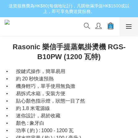
送貨服務費為HK$80(每個地址計)，凡購物滿淨值HK$1500或以
上，即可享免費送貨服務。
Rasonic 樂信手提蒸氣掛燙機 RGS-
B10PW (1200 瓦特)
•	按鍵式操作，簡單易用
•	約 20 秒快速預熱
•	機身輕巧，單手使用無負擔
•	易拆式水箱，安裝方便
•	貼心顏色指示燈，狀態一目了然
•	約 1.8 米電源線
•	迷你設計，易於收藏
•	顏色 : 象牙白
•	功率 ( 約 ) : 1000 - 1200 瓦
•	儲水箱容量 ( 約 ) : 100 ( 毫升 )