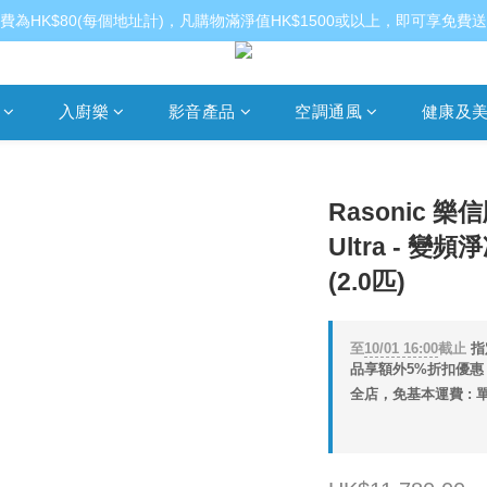
費為HK$80(每個地址計)，凡購物滿淨值HK$1500或以上，即可享免費
入廚樂
影音產品
空調通風
健康及
Rasonic 樂信牌
Ultra - 
(2.0匹)
至
10/01 16:00
截止
指
品享額外5%折扣優惠 (
全店，免基本運費 : 單