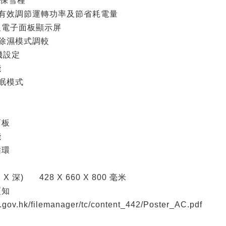
環保雪種
 有效調節運轉功率及節省耗電量
電子面板顯示屏
除濕模式調較
機設定
能
眠模式
面板
能
循環
X 深)
428 X 660 X 800 毫米
須知
.gov.hk/filemanager/tc/content_442/Poster_AC.pdf