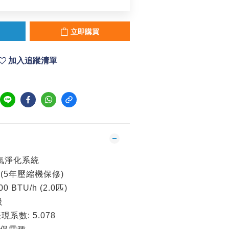
立即購買
加入追蹤清單
空氣淨化系統
(5年壓縮機保修)
 BTU/h (2.0匹)
級
數: 5.078