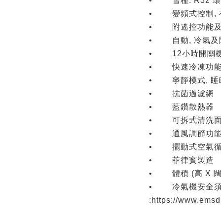
• 雪種: R32 
• 變頻式控制,
• 附遙控功能及
• 自動, 冷氣及
• 12小時開關
• 快速冷凍功
• 寧靜模式, 睡
• 抗菌過濾網
• 藍鑽散熱器
• 可拆式清洗
• 通風調節功
• 擺動式空氣
• 菲律賓製造
• 體積 (高 X 闊 
• 冷氣機安全
:https://www.emsd