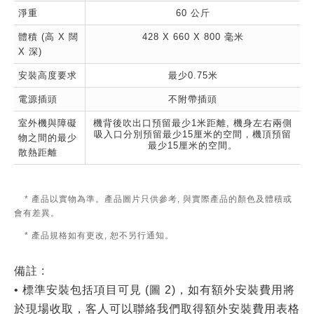
淨重
60 公斤
體積 (高 X 闊
428 X 660 X 800 毫米
X 深)
安裝高度要求
最少0.75米
電源插頭
不附帶插頭
室外機與障礙
機背後吹出口預留最少1米距離, 機身左右兩側
吸入口分別預留最少15厘米的空間，機頂預留
物之間的最少
最少15厘米的空間。
散熱距離
* 產品以實物為準。產品圖片只供參考, 與實際產品的顏色及體積或
會有差異。
* 產品規格如有更改, 恕不另行通知。
備註 :
• 標準安裝包括項目可見 (圖 2)，如有額外安裝費用將
於現場收取，客人可以聯絡我們取得額外安裝費用表格