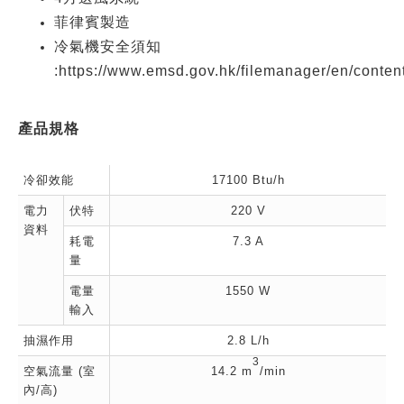
菲律賓製造
冷氣機安全須知
:https://www.emsd.gov.hk/filemanager/en/conten
產品規格
冷卻效能
17100 Btu/h
電力
伏特
220 V
資料
耗電
7.3 A
量
電量
1550 W
輸入
抽濕作用
2.8 L/h
3
空氣流量 (室
14.2 m
/min
內/高)