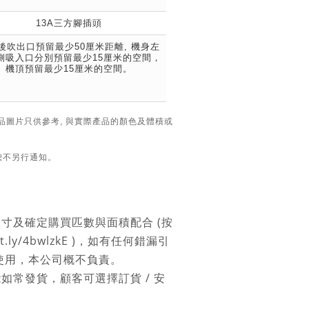
13A三方腳插頭
後吹出口預留最少50厘米距離, 機身左
側吸入口分別預留最少15厘米的空間，
機頂預留最少15厘米的空間。
品圖片只供參考, 與實際產品的顏色及體積或
 恕不另行通知。
尺寸及確定購買匹數與面積配合 (按
bit.ly/4bwlzkE )，如有任何錯漏引
使用，本公司概不負責。
能如常發貨，顧客可選擇訂貨 / 安