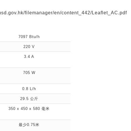
msd.gov.hk/filemanager/en/content_442/Leaflet_AC.pdf
7097 Btu/h
220 V
3.4 A
705 W
0.8 L/h
29.5 公斤
350 x 450 x 580 毫米
最少0.75米