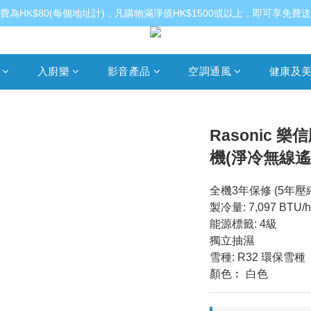
費為HK$80(每個地址計)，凡購物滿淨值HK$1500或以上，即可享免費
入廚樂
影音產品
空調通風
健康及
Rasonic 樂
機(淨冷無線遙控
全機3年保修 (5年壓
製冷量: 7,097 BTU/h 
能源標籤: 4級
獨立抽濕
雪種: R32 環保雪種
顏色︰ 白色