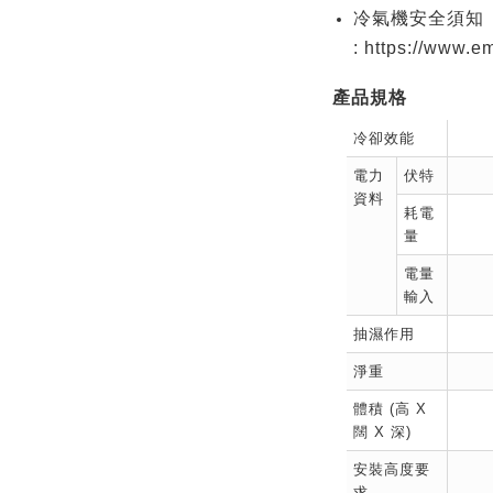
冷氣機安全須知
:
https://www.e
產品規格
冷卻效能
電力
伏特
資料
耗電
量
電量
輸入
抽濕作用
淨重
體積 (高 X
闊 X 深)
安裝高度要
求