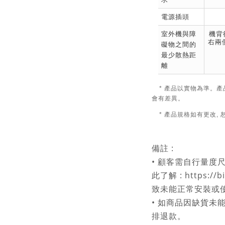
電源插頭
室外機與障
機背
右兩
礙物之間的
最少散熱距
離
* 產品以實物為準。產
會有差異。
* 產品規格如有更改,
備註 :
• 顧客需自行量度
此了解 : https://
致未能正常安裝或
• 如商品因缺貨未
排退款。