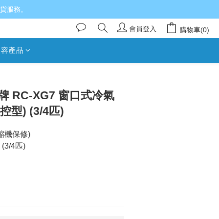
送貨服務。
會員登入
購物車(0)
美容產品
立即購買
信牌 RC-XG7 窗口式冷氣
型) (3/4匹)
縮機保修)
(3/4匹)