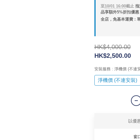
至
10/01 16:00
截止
指
品享額外5%折扣優惠 (
全店，免基本運費 : 單
HK$4,000.00
HK$2,500.00
安裝服務
: 淨機價 (不連
淨機價 (不連安裝)
以優
窗口