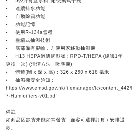
•
5公升有蓋水箱, 附便攜式手挽
•
連續排水功能
•
自動除霜功能
•
功能記憶
•
使用R-134a雪種
•
壓縮式抽濕技術
•
底部備有腳輪，方便用家移動抽濕機
•
H13 HEPA過濾網型號 : RPD-T/HEPA (建議1年
更換一次) (清潔方法 : 吸塵機)
•
體積(闊 x 深 x 高)：326 x 260 x 618 毫米
•
抽濕機安全須知 :
https://www.emsd.gov.hk/filemanager/tc/content_442/
7-Humidifiers-v01.pdf
備註 :
如商品因缺貨未能如常發貨 , 顧客可選擇訂貨 / 安排退
款。