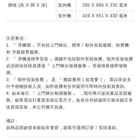
體積 (高 X 闊 X 深)
室內機
295 X 890 X 235 毫米
室外機
419 X 651 X 430 毫米
注意事項 :
1. 『 淨機價 』不包括上門睇位、標準 / 額外安裝服務、拆舊機
和 升級除舊服務。
2. 『 淨機連標準安裝 』價錢不包括額外安裝收費。額外安裝收費
必須經由技術員透過『 上門睇位報價服務 』現場視察後即場報
價。
3. 『 額外安裝收費 』 及 『 棚架費用 ( 如需要 ) 』 需以現金支
付予相關技術人員，如對收費有任何疑問可即時向技術員查詢。
4. 如未進行 『 上門睇位報價服務 』 ，我司將只提供產品送貨服
務。顧客需自行量度安裝位置尺寸。如有任何錯漏而引致未能正常
送貨或安裝，本公司概不負責。
備註 :
如商品因缺貨未能如常發貨 , 顧客可選擇訂貨 / 安排退款。