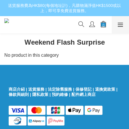
送貨服務費為HK$80(每個地址計)，凡購物滿淨值HK$1500或以
上，即可享免費送貨服務。
Weekend Flash Surprise
No product in this category
商店介紹
|
送貨服務
|
法定除舊服務
|
保修登記
|
退換貨政策
|
條款與細則
|
隱私政策
|
預約維修
|
配件網上商店