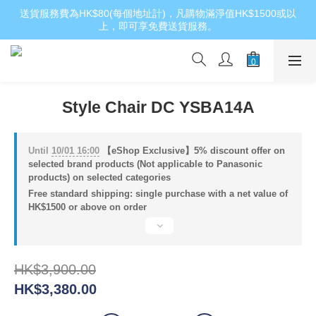
送貨服務費為HK$80(每個地址計)，凡購物滿淨值HK$1500或以
上，即可享免費送貨服務。
Style Chair DC YSBA14A
Until
10/01 16:00
【eShop Exclusive】5% discount offer on
selected brand products (Not applicable to Panasonic
products) on selected categories
Free standard shipping: single purchase with a net value of
HK$1500 or above on order
HK$3,900.00
HK$3,380.00